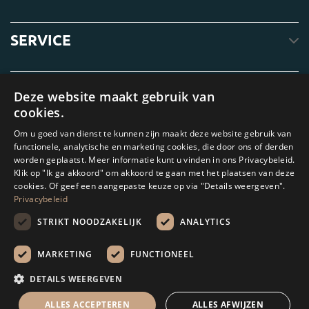
SERVICE
OVER ONS
Deze website maakt gebruik van
cookies.
Om u goed van dienst te kunnen zijn maakt deze website gebruik van
functionele, analytische en marketing cookies, die door ons of derden
worden geplaatst. Meer informatie kunt u vinden in ons Privacybeleid.
Klik op "Ik ga akkoord" om akkoord te gaan met het plaatsen van deze
cookies. Of geef een aangepaste keuze op via "Details weergeven".
Privacybeleid
STRIKT NOODZAKELIJK
ANALYTICS
Amagard.com (Kranendonk B.V.) Geen van de teksten of foto's op deze
website mag zonder schriftelijke toestemming van Kranendonk B.V. worden
MARKETING
FUNCTIONEEL
gebruikt
DETAILS WEERGEVEN
Rekenhulp
ALLES ACCEPTEREN
ALLES AFWIJZEN