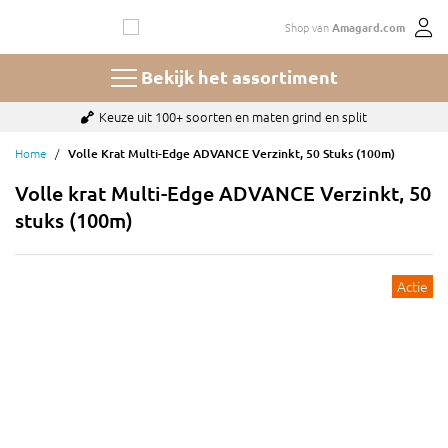
Ga
Shop van
Amagard.com
naar
de
inhoud
Bekijk het assortiment
Keuze uit 100+ soorten en maten grind en split
Home
Volle Krat Multi-Edge ADVANCE Verzinkt, 50 Stuks (100m)
Volle krat Multi-Edge ADVANCE Verzinkt, 50
stuks (100m)
Actie