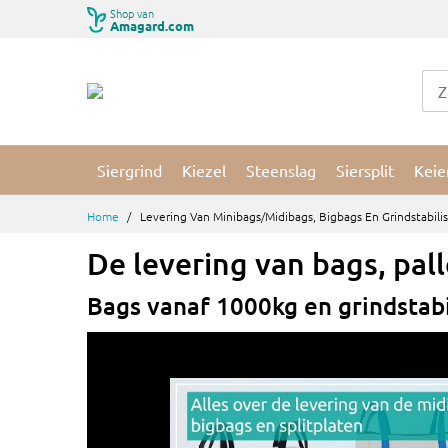
Ga
Shop van
Amagard.com
naar
de
inhoud
Siergrind
Kiezel
Steenslag
Siersplit
Keie
Home
Levering Van Minibags/midibags, Bigbags En Grindstabili
De levering van bags, pal
Bags vanaf 1000kg en grindstabi