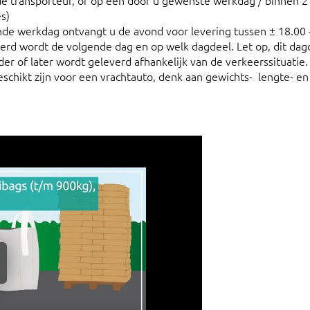
e transporteur, of op een door u gewenste werkdag / binnen 2
s)
nde werkdag ontvangt u de avond voor levering tussen ± 18.00 
verd wordt de volgende dag en op welk dagdeel. Let op, dit dagd
der of later wordt geleverd afhankelijk van de verkeerssituatie.
schikt zijn voor een vrachtauto, denk aan gewichts- lengte- en