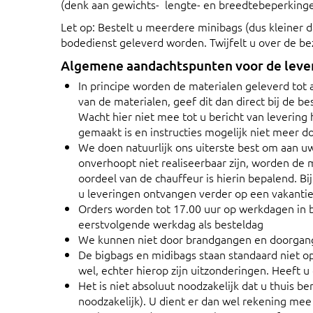
(denk aan gewichts- lengte- en breedtebeperkinge
Let op: Bestelt u meerdere minibags (dus kleiner 
bodedienst geleverd worden. Twijfelt u over de b
Algemene aandachtspunten voor de leveri
In principe worden de materialen geleverd tot 
van de materialen, geef dit dan direct bij de bes
Wacht hier niet mee tot u bericht van levering
gemaakt is en instructies mogelijk niet meer
We doen natuurlijk ons uiterste best om aan u
onverhoopt niet realiseerbaar zijn, worden de m
oordeel van de chauffeur is hierin bepalend. Bi
u leveringen ontvangen verder op een vakantie
Orders worden tot 17.00 uur op werkdagen in b
eerstvolgende werkdag als besteldag
We kunnen niet door brandgangen en doorgang
De bigbags en midibags staan standaard niet op
wel, echter hierop zijn uitzonderingen. Heeft u
Het is niet absoluut noodzakelijk dat u thuis be
noodzakelijk). U dient er dan wel rekening mee 