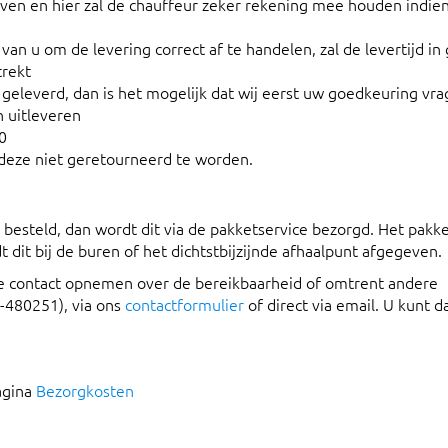
ven en hier zal de chauffeur zeker rekening mee houden indie
 u om de levering correct af te handelen, zal de levertijd in
trekt
eleverd, dan is het mogelijk dat wij eerst uw goedkeuring vra
n uitleveren
0
 deze niet geretourneerd te worden.
besteld, dan wordt dit via de pakketservice bezorgd. Het pakk
t dit bij de buren of het dichtstbijzijnde afhaalpunt afgegeven.
ie contact opnemen over de bereikbaarheid of omtrent andere
4-480251), via ons
contactformulier
of direct via email. U kunt da
agina
Bezorgkosten