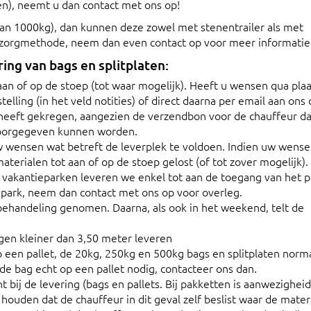
n), neemt u dan contact met ons op!
dan 1000kg), dan kunnen deze zowel met stenentrailer als met
ezorgmethode, neem dan even contact op voor meer informatie
ng van bags en splitplaten:
aan of op de stoep (tot waar mogelijk). Heeft u wensen qua pla
telling (in het veld notities) of direct daarna per email aan ons 
 heeft gekregen, aangezien de verzendbon voor de chauffeur da
 doorgegeven kunnen worden.
w wensen wat betreft de leverplek te voldoen. Indien uw wens
aterialen tot aan of op de stoep gelost (of tot zover mogelijk).
j vakantieparken leveren we enkel tot aan de toegang van het p
park, neem dan contact met ons op voor overleg.
ehandeling genomen. Daarna, als ook in het weekend, telt de
en kleiner dan 3,50 meter leveren
 een pallet, de 20kg, 250kg en 500kg bags en splitplaten norma
 de bag echt op een pallet nodig, contacteer ons dan.
nt bij de levering (bags en pallets. Bij pakketten is aanwezighei
houden dat de chauffeur in dit geval zelf beslist waar de mater