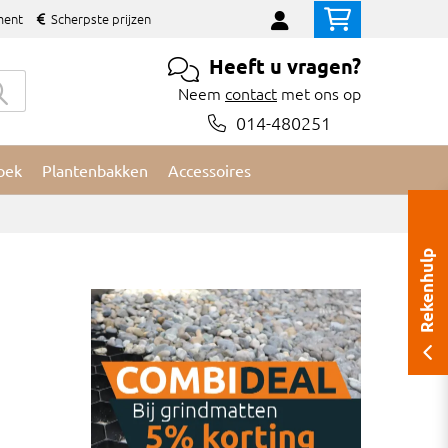
ment
Scherpste prijzen
Heeft u vragen?
Neem
contact
met ons op
014-480251
oek
Plantenbakken
Accessoires
Rekenhulp