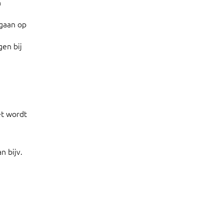
n
 gaan op
gen bij
et wordt
n bijv.