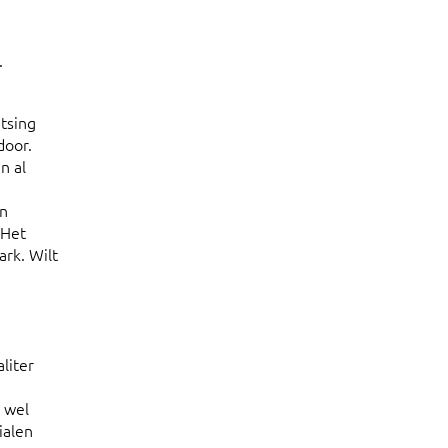
.
atsing
door.
n al
en
 Het
ark. Wilt
liter
d wel
ialen