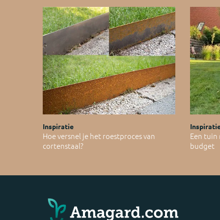
Inspiratie
Inspirati
Hoe versnel je het roestproces van
Een tuin
cortenstaal?
budget