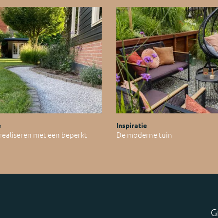
e
Inspiratie
 realiseren met een beperkt
De moderne tuin
G