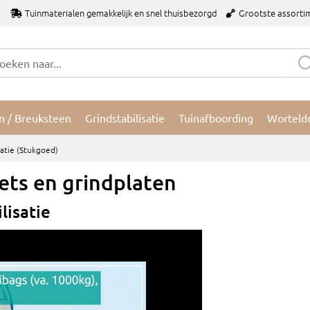
Tuinmaterialen gemakkelijk en snel thuisbezorgd
Grootste assorti
n / Breuksteen
Grindstabilisatie
Tuinafboording
Worteld
satie (stukgoed)
lets en grindplaten
lisatie