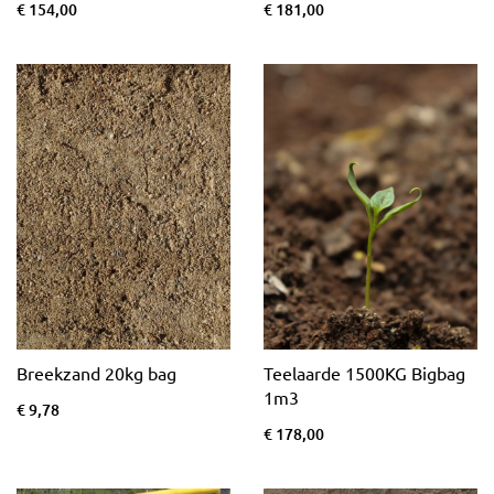
€ 154,00
€ 181,00
Breekzand 20kg bag
Teelaarde 1500KG Bigbag
1m3
€ 9,78
€ 178,00