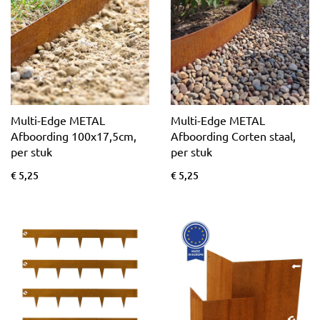
zijn allemaal eenvoudig zelf aan te
leggen en hebben een stijlvolle
uitstraling. Dit geldt zowel voor de
metalen kantopsluiting als voor de
kunststof kantopsluiting. Bekijk hier alle
producten van
Multi-Edge
!
Multi-Edge METAL
Multi-Edge METAL
Afboording 100x17,5cm,
Afboording Corten staal,
per stuk
per stuk
€ 5,25
€ 5,25