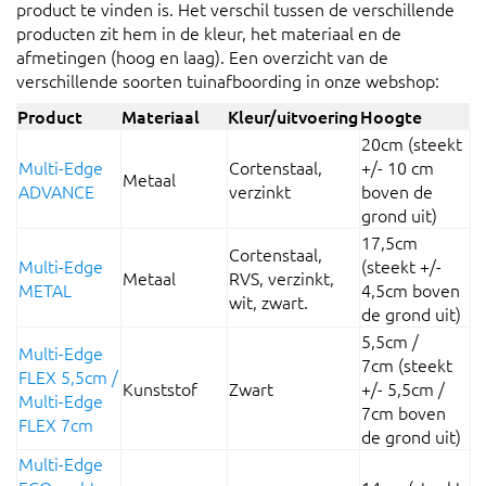
product te vinden is. Het verschil tussen de verschillende
producten zit hem in de kleur, het materiaal en de
afmetingen (hoog en laag). Een overzicht van de
verschillende soorten tuinafboording in onze webshop:
Product
Materiaal
Kleur/uitvoering
Hoogte
20cm (steekt
Multi-Edge
Cortenstaal,
+/- 10 cm
Metaal
ADVANCE
verzinkt
boven de
grond uit)
17,5cm
Cortenstaal,
Multi-Edge
(steekt +/-
Metaal
RVS, verzinkt,
METAL
4,5cm boven
wit, zwart.
de grond uit)
5,5cm /
Multi-Edge
7cm (steekt
FLEX 5,5cm
/
Kunststof
Zwart
+/- 5,5cm /
Multi-Edge
7cm boven
FLEX 7cm
de grond uit)
Multi-Edge