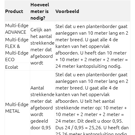
Hoeveel
Product
meter is
Voorbeeld
nodig?
Multi-Edge
Stel dat u een plantenborder gaat
Gelijk aan
ADVANCE
aanleggen van 10 meter lang en 2
het aantal
Multi-Edge
meter breed. U gaat alle 4 de
strekkende
FLEX &
kanten van het oppervlak
meter dat
Multi-Edge
afboorden. U heeft dan 10 meter
afgeboord
ECO
+ 10 meter + 2 meter + 2 meter =
wordt
24 meter kantopsluiting nodig.
Ecolat
Stel dat u een plantenborder gaat
aanleggen van 10 meter lang en 2
Aantal
meter breed. U gaat alle 4 de
strekkende
kanten van het oppervlak
meter dat
afboorden. U telt het aantal
Multi-Edge
afgeboord
strekkende meter op: 10 meter +
METAL
wordt
10 meter + 2 meter + 2 meter =
gedeeld
24 meter. Dit deelt u door 0,95.
door 0,95
Dus 24 / 0,95 = 25,26. U heeft dan
25,26 meter kantopsluiting nodig.