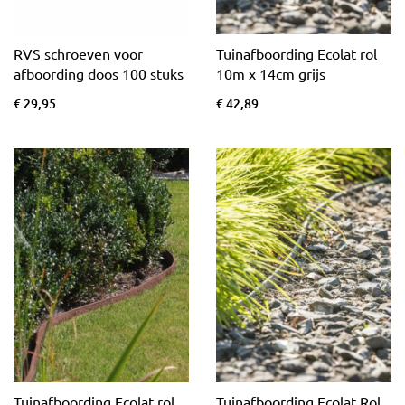
RVS schroeven voor
Tuinafboording Ecolat rol
afboording doos 100 stuks
10m x 14cm grijs
€ 29,95
€ 42,89
Tuinafboording Ecolat rol
Tuinafboording Ecolat Rol