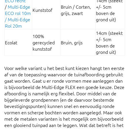
ECO recht
14cm (steekt
/
Multi-Edge
Bruin / Corten,
+/- 5cm
Kunststof
ECO rol 10m
grijs, zwart
boven de
/
Multi-Edge
grond uit)
Rol 20m
14cm (steekt
100%
+/- 5cm
Ecolat
gerecycled
Bruin, grijs
boven de
kunststof
grond uit)
Voor welke variant u het best kunt kiezen hangt ten eerste
af van de toepassing waarvoor de tuinafboording gebruikt
gaat worden. Gaat u er ronde vormen mee aanleggen dan
is bijvoorbeeld de Multi-Edge FLEX een goede keuze. Deze
afboording is namelijk erg flexibel. Door middel van de
bijgeleverde grondpennen (en de daarvoor bestemde
bevestigingspunten) kunnen snel en eenvoudig ronde
vormen en scherpe bochten worden aangelegd. Maar ook
met de metalen varianten is het mogelijk om bijvoorbeeld
een glooiend tuinpad aan te leggen. Wat dat betreft is het