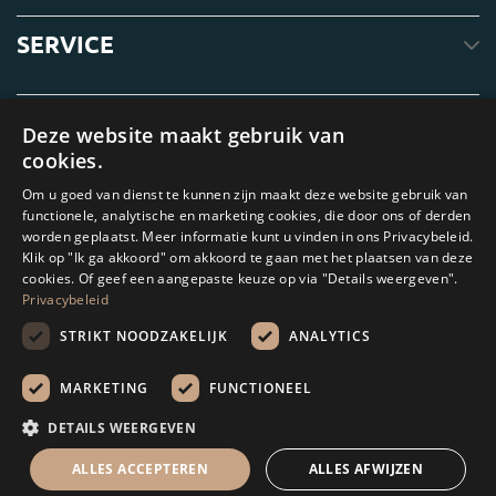
SERVICE
OVER ONS
Deze website maakt gebruik van
cookies.
Om u goed van dienst te kunnen zijn maakt deze website gebruik van
functionele, analytische en marketing cookies, die door ons of derden
worden geplaatst. Meer informatie kunt u vinden in ons Privacybeleid.
Klik op "Ik ga akkoord" om akkoord te gaan met het plaatsen van deze
cookies. Of geef een aangepaste keuze op via "Details weergeven".
Privacybeleid
STRIKT NOODZAKELIJK
ANALYTICS
Amagard.com (Kranendonk B.V.) Geen van de teksten of foto's op deze
website mag zonder schriftelijke toestemming van Kranendonk B.V. worden
MARKETING
FUNCTIONEEL
gebruikt
DETAILS WEERGEVEN
Rekenhulp
ALLES ACCEPTEREN
ALLES AFWIJZEN