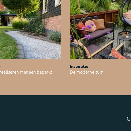
e
Inspiratie
 realiseren met een beperkt
De moderne tuin
G