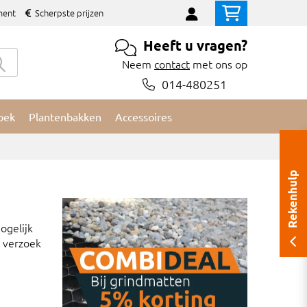
ment
Scherpste prijzen
Heeft u vragen?
Neem
contact
met ons op
014-480251
oek
Plantenbakken
Accessoires
Rekenhulp
ogelijk
w verzoek