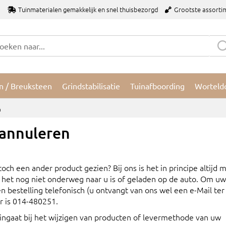
Tuinmaterialen gemakkelijk en snel thuisbezorgd
Grootste assorti
n / Breuksteen
Grindstabilisatie
Tuinafboording
Worteld
n
 annuleren
ch een ander product gezien? Bij ons is het in principe altijd m
its het nog niet onderweg naar u is of geladen op de auto. Om u
 bestelling telefonisch (u ontvangt van ons wel een e-Mail ter
r is 014-480251.
ingaat bij het wijzigen van producten of levermethode van uw