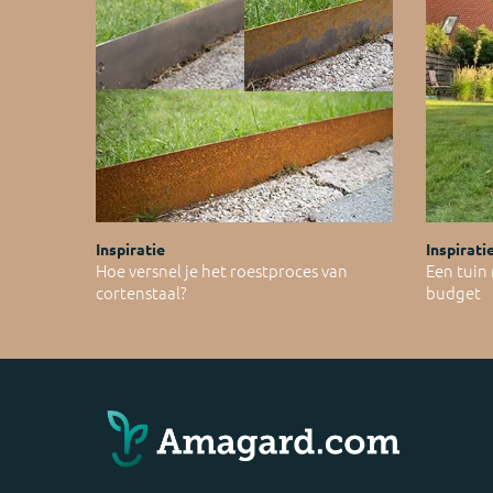
Inspiratie
Inspirati
Hoe versnel je het roestproces van
Een tuin
cortenstaal?
budget