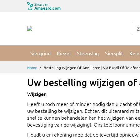
Ga
Shop van
Amagard.com
naar
de
inhoud
Siergrind
Kiezel
Steenslag
Siersplit
Keie
Home
Bestelling Wijzigen Of Annuleren | Via E-Mail Of Telefoo
Uw bestelling wijzigen of
Wijzigen
Heeft u toch meer of minder nodig dan u dacht of to
uw bestelling te wijzigen. Echter, dit uiteraard m
snel te kunnen behandelen kan het wijzigen van een
bevestiging van de wijziging). Ons telefoonnumme
Houdt u er rekening mee dat de levertijd opnieuw 