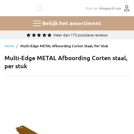
Ga
Shop van
Amagard.com
naar
de
inhoud
Bekijk het assortiment
Meer dan 175 positieve reviews
Home
Multi-Edge METAL Afboording Corten Staal, Per Stuk
Multi-Edge METAL Afboording Corten staal,
per stuk