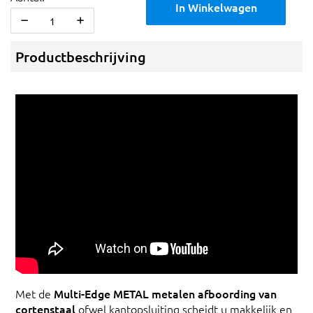
In Winkelwagen
Productbeschrijving
Met de
Multi-Edge METAL metalen afboording van
cortenstaal
ofwel kantopsluiting scheidt u makkelijk en