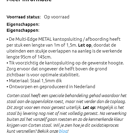
Op voorraad
:
Eigenschappen
• De Multi-Edge METAL kantopsluiting / afboording heeft
per stuk een lengte van 1m of 1,5m.
, doordat de
Let op
uiteinden een stukje overlappen na aanleg is de werkende
lengte 95cm of 145cm.
• Tik voorzichtig de kantopsluiting op de gewenste hoogte.
Zorg ervoor dat ongeveer de helft boven de grond
zichtbaar is voor optimale stabiliteit.
• Materiaal: Staal 1,5mm dik
• Ontworpen en geproduceerd in Nederland
Corten staal heeft een speciale behandeling gehad waardoor het
staal aan de oppervlakte roest, maar niet verder dan de toplaag.
Let op:
Dit zorgt voor een mooi geroest uiterlijk.
Mogelijk is het
staal bij levering nog niet of niet volledig geroest. Na verwerking
buiten zal het vanzelf gaan roesten en zo de kenmerkende kleur
krijgen van Corten staal. Wil je zien hoe je dit oxidatieproces
kunt versnellen? Bekijk onze
blog
!