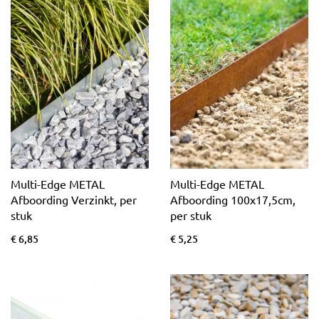
Multi-Edge METAL
Multi-Edge METAL
Afboording Verzinkt, per
Afboording 100x17,5cm,
stuk
per stuk
€ 6,85
€ 5,25