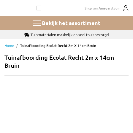
Ga
Shop van
Amagard.com
naar
de
inhoud
Bekijk het assortiment
Tuinmaterialen makkelijk en snel thuisbezorgd
Home
Tuinafboording Ecolat Recht 2m X 14cm Bruin
Tuinafboording Ecolat Recht 2m x 14cm
Bruin