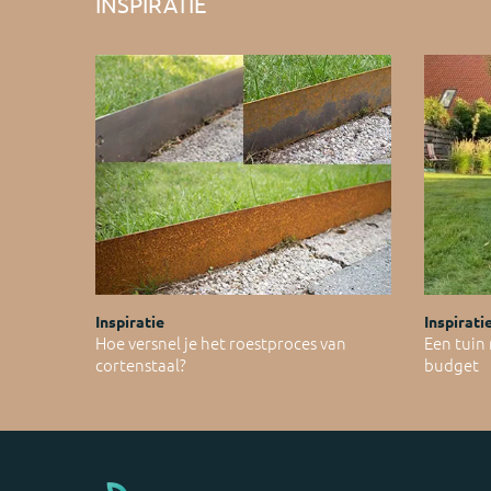
INSPIRATIE
Inspiratie
Inspirati
Hoe versnel je het roestproces van
Een tuin
cortenstaal?
budget