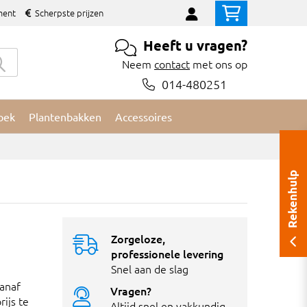
ment
Scherpste prijzen
Heeft u vragen?
Neem
contact
met ons op
014-480251
oek
Plantenbakken
Accessoires
Rekenhulp
Zorgeloze,
professionele levering
Snel aan de slag
vanaf
Vragen?
ijs te
Altijd snel en vakkundig