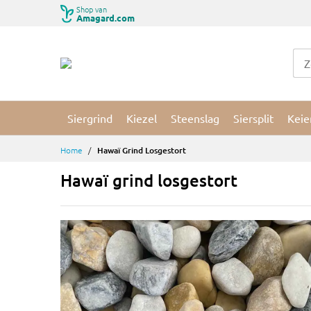
Ga
Shop van
Amagard.com
naar
de
inhoud
Siergrind
Kiezel
Steenslag
Siersplit
Keie
Home
Hawaï Grind Losgestort
Hawaï grind losgestort