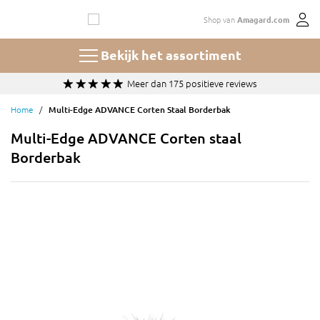
Ga
Shop van
Amagard.com
naar
de
inhoud
Bekijk het assortiment
s
Keuze uit 100+ soorten en maten grind en spl
Home
Multi-Edge ADVANCE Corten Staal Borderbak
Multi-Edge ADVANCE Corten staal
Borderbak