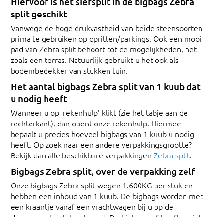
Hiervoor is het siersplit in de bigbags Zebra
split geschikt
Vanwege de hoge drukvastheid van beide steensoorten
prima te gebruiken op opritten/parkings. Ook een mooi
pad van Zebra split behoort tot de mogelijkheden, net
zoals een terras. Natuurlijk gebruikt u het ook als
bodembedekker van stukken tuin.
Het aantal bigbags Zebra split van 1 kuub dat
u nodig heeft
Wanneer u op ‘rekenhulp’ klikt (zie het tabje aan de
rechterkant), dan opent onze rekenhulp. Hiermee
bepaalt u precies hoeveel bigbags van 1 kuub u nodig
heeft. Op zoek naar een andere verpakkingsgrootte?
Bekijk dan alle beschikbare verpakkingen
Zebra split
.
Bigbags Zebra split; over de verpakking zelf
Onze bigbags Zebra split wegen 1.600KG per stuk en
hebben een inhoud van 1 kuub. De bigbags worden met
een kraantje vanaf een vrachtwagen bij u op de