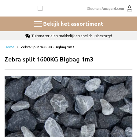
Ga
Shop van
Amagard.com
naar
de
inhoud
Bekijk het assortiment
Tuinmaterialen makkelijk en snel thuisbezorgd
Home
Zebra Split 1600KG Bigbag 1m3
Zebra split 1600KG Bigbag 1m3