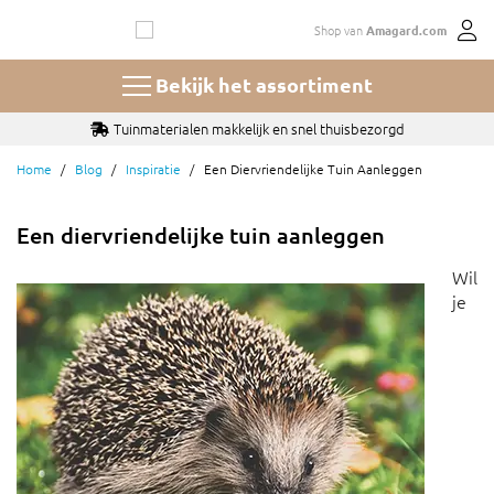
Ga
Shop van
Amagard.com
naar
de
inhoud
Bekijk het assortiment
Tuinmaterialen makkelijk en snel thuisbezorgd
Home
Blog
Inspiratie
Een Diervriendelijke Tuin Aanleggen
Een diervriendelijke tuin aanleggen
Wil
je