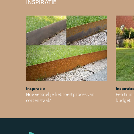
INSPIRATIE
Inspiratie
Inspirati
Hoe versnel je het roestproces van
Een tuin
cortenstaal?
budget