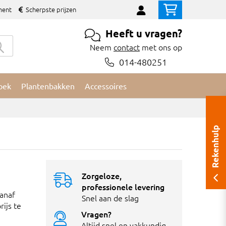
ment
Scherpste prijzen
Heeft u vragen?
Neem
contact
met ons op
014-480251
oek
Plantenbakken
Accessoires
Rekenhulp
Zorgeloze,
professionele levering
vanaf
Snel aan de slag
ijs te
Vragen?
Altijd snel en vakkundig