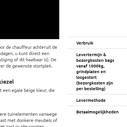
Verbruik
or de chauffeur achteruit de
dagen, u kunt direct een
Levertermijn &
iging of dit haalbaar is). De
bezorgkosten bags
ver de gewenste stortplek.
vanaf 1000kg,
grindplaten en
losgestort
kiezel
(bezorgkosten zijn
per bestelling)
t een egale beige kleur, die
Levermethode
Betaalmogelijkheden
ndere tuinelementen vanwege
trast met donkere meubels of
 past in alle soorten