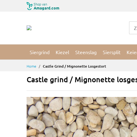
Ga
Shop van
Amagard.com
naar
de
inhoud
Siergrind
Kiezel
Steenslag
Siersplit
Keie
Home
Castle Grind / Mignonette Losgestort
Castle grind / Mignonette losge