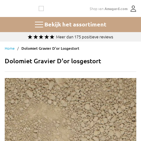
Ga
Shop van
Amagard.com
naar
de
inhoud
Bekijk het assortiment
Meer dan 175 positieve reviews
Home
Dolomiet Gravier D'or Losgestort
Dolomiet Gravier D'or losgestort