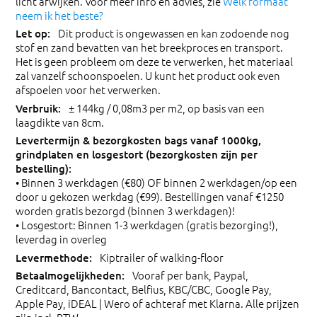
licht afwijken. Voor meer info en advies, zie
Welk formaat
neem ik het beste?
Dit product is ongewassen en kan zodoende nog
stof en zand bevatten van het breekproces en transport.
Het is geen probleem om deze te verwerken, het materiaal
zal vanzelf schoonspoelen. U kunt het product ook even
afspoelen voor het verwerken.
± 144kg / 0,08m3 per m2, op basis van een
laagdikte van 8cm.
• Binnen 3 werkdagen (€80) OF binnen 2 werkdagen/op een
door u gekozen werkdag (€99). Bestellingen vanaf €1250
worden gratis bezorgd (binnen 3 werkdagen)!
• Losgestort: Binnen 1-3 werkdagen (gratis bezorging!),
leverdag in overleg
Kiptrailer of walking-floor
Vooraf per bank, Paypal,
Creditcard, Bancontact, Belfius, KBC/CBC, Google Pay,
Apple Pay, iDEAL | Wero of achteraf met Klarna. Alle prijzen