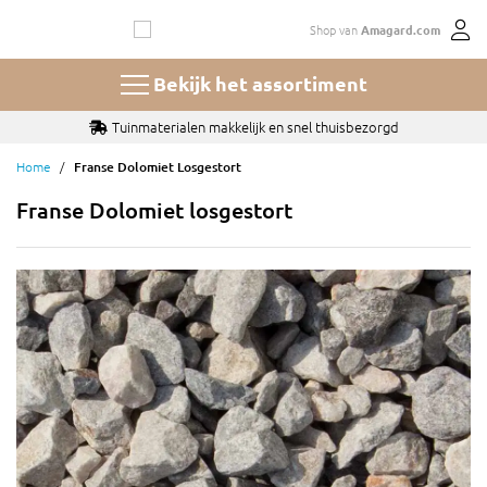
Ga
Shop van
Amagard.com
naar
de
inhoud
Bekijk het assortiment
Tuinmaterialen makkelijk en snel thuisbezorgd
Home
Franse Dolomiet Losgestort
Franse Dolomiet losgestort