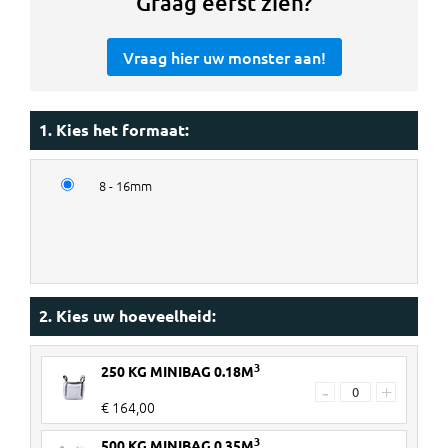
Graag eerst zien?
Vraag hier uw monster aan!
1. Kies het formaat:
8 - 16mm
2. Kies uw hoeveelheid:
3
250 KG MINIBAG 0.18M
-
+
€ 164,00
3
500 KG MINIBAG 0.35M