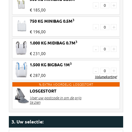
-
+
€ 185,00
3
750 KG MINIBAG 0.5M
-
+
€ 196,00
3
1.000 KG MIDIBAG 0.7M
-
+
€ 231,00
3
1.500 KG BIGBAG 1M
-
+
€ 287,00
Volumekorting!
% EXTRA VOORDELIG: LOSGESTORT
LOSGESTORT
2 stuks
€ 6 korting per big bag
Voer uw postcode in om de prijs
3-4 stuks
€ 10 korting per big bag
te zien
5> stuks
€ 12 korting per big bag
Kortingen worden verrekend in de
3. Uw selectie:
winkelwagen!