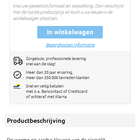
Kies uw gewenste formaat en verpakking. Dan verschijnt
hier de totale productprijs en kunt u uw keuze in de
winkelwagen plaatsen.
In winkelwagen
Bezorgkosten informatie
Zorgeloze, professionele levering
snel aan de slag!
Meer dan 20 jaar ervaring,
meer dan 350.000 tevreden klanten
Snel en veilig betalen
met o.a. Bancontact of Creditcard
of achteraf met Klarna
Productbeschrijving
De warme en aardse kleuren van de siersplit