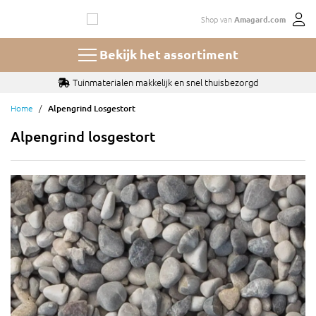
Ga
Shop van
Amagard.com
naar
de
inhoud
Bekijk het assortiment
Tuinmaterialen makkelijk en snel thuisbezorgd
Home
Alpengrind Losgestort
Alpengrind losgestort