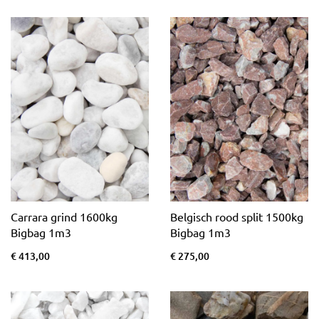
Carrara grind 1600kg
Belgisch rood split 1500kg
Bigbag 1m3
Bigbag 1m3
€ 413,00
€ 275,00