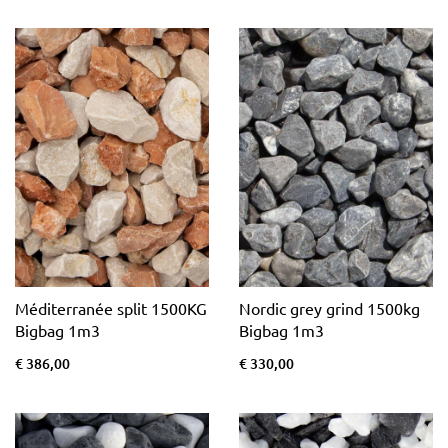
Méditerranée split 1500KG
Nordic grey grind 1500kg
Bigbag 1m3
Bigbag 1m3
€ 386,00
€ 330,00