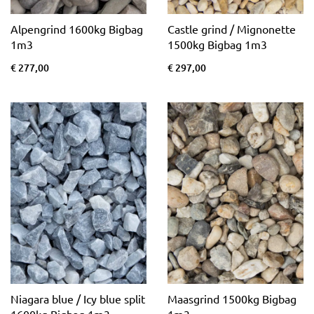
Alpengrind 1600kg Bigbag
Castle grind / Mignonette
1m3
1500kg Bigbag 1m3
€ 277,00
€ 297,00
Niagara blue / Icy blue split
Maasgrind 1500kg Bigbag
1600kg Bigbag 1m3
1m3