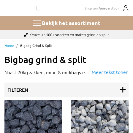
Ga
Shop van
Amagard.com
naar
de
inhoud
Bekijk het assortiment
Keuze uit 100+ soorten en maten grind en split
Home
Bigbag Grind & Split
Bigbag grind & split
Meer tekst tonen
Naast 20kg zakken, mini- & midibags en
losgestort grind en split
vindt u ook
bigbags grind & split op grind.be.
FILTEREN
Hieronder vindt u alle soorten en
formaten steenslag/siergrind welke
leverbaar zijn in bigbags. Van Ardenner
split bigbag tot aan Maasgrind bigbag.
Onze bigbags grind & split hebben een
inhoud van 1m3 (1 kuub) en deze