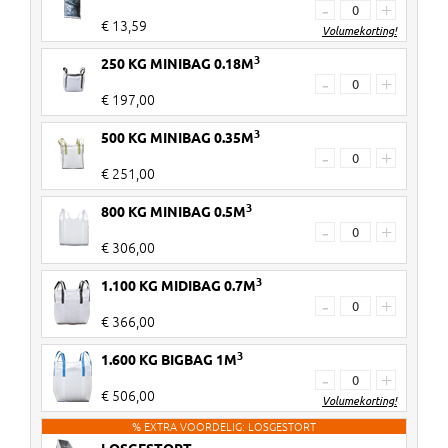
-
+
€ 13,59
Volumekorting!
3
250 KG MINIBAG 0.18M
Vanaf 30 stuks
€ 3 korting per 20kg zak
-
+
€ 197,00
Vanaf 60 stuks
€ 5 korting per 20kg zak
3
500 KG MINIBAG 0.35M
Kortingen worden verrekend in de
-
+
€ 251,00
winkelwagen!
3
800 KG MINIBAG 0.5M
-
+
€ 306,00
3
1.100 KG MIDIBAG 0.7M
-
+
€ 366,00
3
1.600 KG BIGBAG 1M
-
+
€ 506,00
Volumekorting!
% EXTRA VOORDELIG: LOSGESTORT