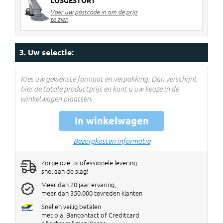
LOSGESTORT
2 stuks
€ 6 korting per big bag
Voer uw postcode in om de prijs
3-4 stuks
€ 10 korting per big bag
te zien
5> stuks
€ 12 korting per big bag
Kortingen worden verrekend in de
3. Uw selectie:
winkelwagen!
Kies uw gewenste formaat en verpakking. Dan verschijnt
hier de totale productprijs en kunt u uw keuze in de
winkelwagen plaatsen.
In winkelwagen
Bezorgkosten informatie
Zorgeloze, professionele levering
snel aan de slag!
Meer dan 20 jaar ervaring,
meer dan 350.000 tevreden klanten
Snel en veilig betalen
met o.a. Bancontact of Creditcard