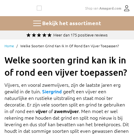
Ga
Shop van
Amagard.com
naar
de
inhoud
Bekijk het assortiment
Meer dan 175 positieve reviews
Home
Welke Soorten Grind Kan Ik In Of Rond Een Vijver Toepassen?
Welke soorten grind kan ik in
of rond een vijver toepassen?
Vijvers, en vooral zwemvijvers, zijn de laatste jaren erg
gewild in de tuin.
Siergrind
geeft een vijver een
natuurlijke en rustieke uitstraling en staat mooi ter
decoratie. Er zijn vele soorten split en grind te gebruiken
in of rond een
vijver
of
zwemvijver
. Men moet er wel
rekening mee houden dat grind en split nog nieuw is bij
levering en dus stof kan bevatten van het breekproces. Dit
houdt in dat sommige soorten split even gewassen dienen