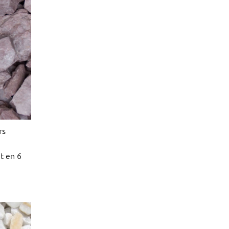
rs
t en 6