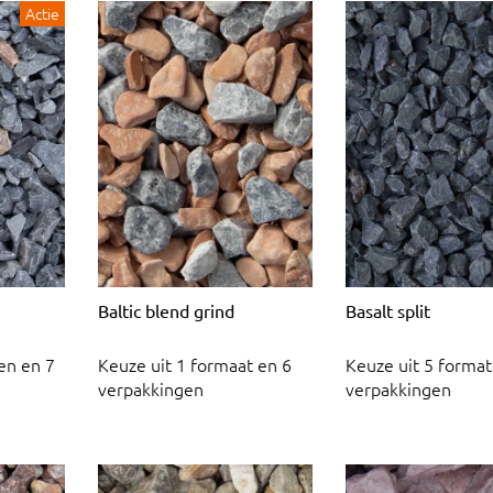
Actie
Baltic blend grind
Basalt split
en en 7
Keuze uit 1 formaat en 6
Keuze uit 5 format
verpakkingen
verpakkingen