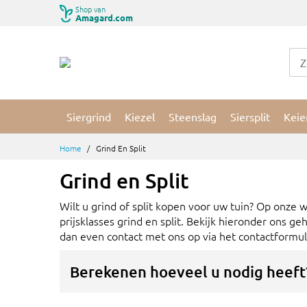
Ga
Shop van
Amagard.com
naar
de
inhoud
Siergrind
Kiezel
Steenslag
Siersplit
Keie
Home
Grind En Split
Grind en Split
Wilt u grind of split kopen voor uw tuin? Op onze
prijsklasses grind en split. Bekijk hieronder ons g
dan even contact met ons op via het contactformuli
Berekenen hoeveel u nodig heeft