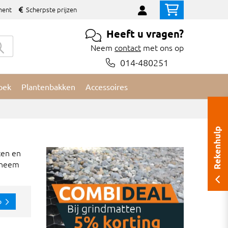
ment
Scherpste prijzen
Heeft u vragen?
Neem
contact
met ons op
014-480251
oek
Plantenbakken
Accessoires
Rekenhulp
ten en
? neem
p